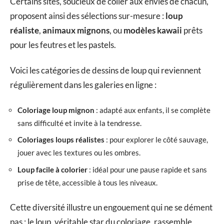
Certains sites, soucieux de coller aux envies de chacun,
proposent ainsi des sélections sur-mesure :
loup
réaliste
,
animaux mignons
, ou
modèles kawaii
prêts
pour les feutres et les pastels.
Voici les catégories de dessins de loup qui reviennent
régulièrement dans les galeries en ligne :
Coloriage loup mignon
: adapté aux enfants, il se complète
sans difficulté et invite à la tendresse.
Coloriages loups réalistes
: pour explorer le côté sauvage,
jouer avec les textures ou les ombres.
Loup facile à colorier
: idéal pour une pause rapide et sans
prise de tête, accessible à tous les niveaux.
Cette diversité illustre un engouement qui ne se dément
pas : le loup, véritable star du coloriage, rassemble