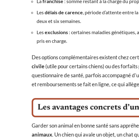
La
franchise
: somme restant à la charge du propr
Les
délais de carence
, période d’attente entre l
deux et six semaines.
Les
exclusions
: certaines maladies génétiques, a
pris en charge.
Des options complémentaires existent chez cer
civile
(utile pour certains chiens) ou des forfait
questionnaire de santé, parfois accompagné d’un 
et remboursements se fait en ligne, ce qui allèg
Les avantages concrets d’u
Garder son animal en bonne santé sans appréhen
animaux
. Un chien qui avale un objet, un chat q