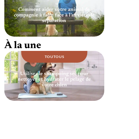
Comment aider votre animal de
compagnie à faire face à l’anxiété de
séparation
À la une
TOUTOUS
Utilisez le shampoing sec pour
nettoyer et hydrater le pelage de
votre chien