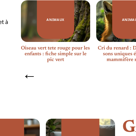
ANIMAUX
ANIMA
et à
falaise
Oiseau vert tete rouge pour les
Cri du renard : 
que de
enfants : fiche simple sur le
sons uniques é
pic vert
mammifère 
G