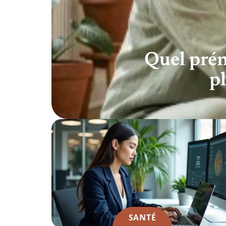
Quel prén
p
SANTÉ