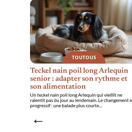
TOUTOUS
t
Teckel nain poil long Arlequin
 calmer
senior : adapter son rythme et
son alimentation
 nuit après
Un teckel nain poil long Arlequin qui vieillit ne
ux semaines.
ralentit pas du jour au lendemain. Le changement e
à,
…
progressif : une balade plus courte
…