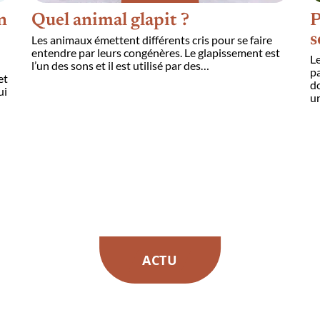
n
Quel animal glapit ?
P
s
Les animaux émettent différents cris pour se faire
entendre par leurs congénères. Le glapissement est
Le
l’un des sons et il est utilisé par des
…
pa
et
do
ui
un
ACTU