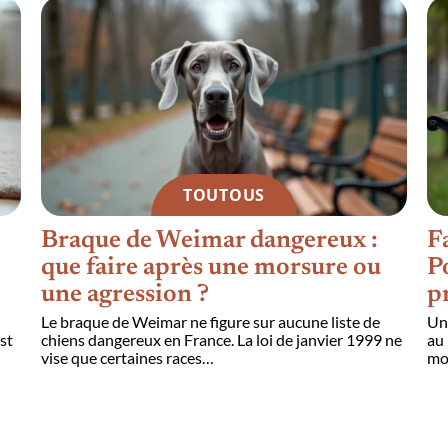
TOUTOUS
Braque de Weimar dangereux :
F
que faire après une morsure ou
P
une agression ?
p
Le braque de Weimar ne figure sur aucune liste de
Un 
st
chiens dangereux en France. La loi de janvier 1999 ne
au 
vise que certaines races
…
mo