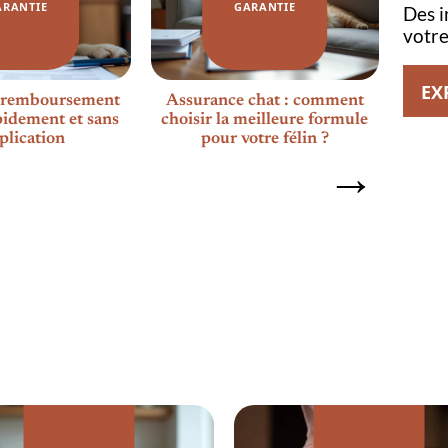
ARANTIE
GARANTIE
Des i
votr
EX
 remboursement
Assurance chat : comment
As
pidement et sans
choisir la meilleure formule
conse
plication
pour votre félin ?
p