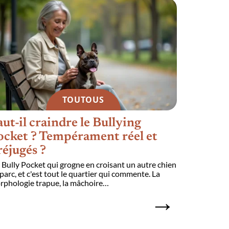
TOUTOUS
aut-il craindre le Bullying
Teckel 
ocket ? Tempérament réel et
lof, co
réjugés ?
Vous avez r
annonce et 
Bully Pocket qui grogne en croisant un autre chien
de craquer, 
parc, et c'est tout le quartier qui commente. La
rphologie trapue, la mâchoire
…