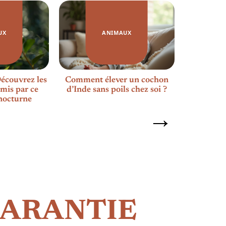
UX
ANIMAUX
Découvrez les
Comment élever un cochon
Coccinelle
mis par ce
d’Inde sans poils chez soi ?
s’
nocturne
ARANTIE