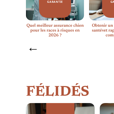
GARANTIE
G
n cas de
Quel meilleur assurance chien
Obtenir un
e gibier ?
pour les races à risques en
santévet ra
2026 ?
com
FÉLIDÉS