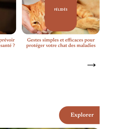
FÉLIDÉS
prévoir
Gestes simples et efficaces pour
Bac à litiè
 santé ?
protéger votre chat des maladies
chats : 
Explorer