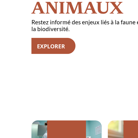
ANIMAUX
ANIMAUX
ANIMAUX
Restez informé des enjeux liés à la faune 
la biodiversité.
EXPLORER
Tique blanche sur chat :
Secrets de la matoutou 
comment la déceler et
: l’araignée emblémati
l’éradiquer efficacement
la Martinique