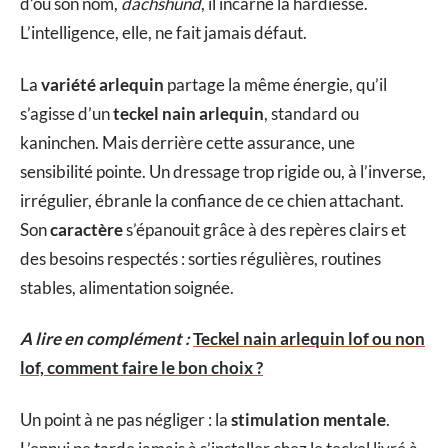
d’où son nom,
dachshund
, il incarne la hardiesse.
L’intelligence, elle, ne fait jamais défaut.
La
variété arlequin
partage la même énergie, qu’il
s’agisse d’un
teckel nain arlequin
, standard ou
kaninchen. Mais derrière cette assurance, une
sensibilité pointe. Un dressage trop rigide ou, à l’inverse,
irrégulier, ébranle la confiance de ce chien attachant.
Son
caractère
s’épanouit grâce à des repères clairs et
des besoins respectés : sorties régulières, routines
stables, alimentation soignée.
A lire en complément :
Teckel nain arlequin lof ou non
lof, comment faire le bon choix ?
Un point à ne pas négliger : la
stimulation mentale
.