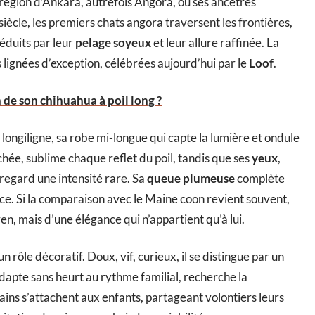
 région d’Ankara, autrefois Angora, où ses ancêtres
siècle, les premiers chats angora traversent les frontières,
séduits par leur
pelage soyeux
et leur allure raffinée. La
es lignées d’exception, célébrées aujourd’hui par le
Loof
.
de son chihuahua à poil long ?
te longiligne, sa robe mi-longue qui capte la lumière et ondule
ée, sublime chaque reflet du poil, tandis que ses
yeux
,
regard une intensité rare. Sa
queue plumeuse
complète
ace. Si la comparaison avec le Maine coon revient souvent,
en, mais d’une élégance qui n’appartient qu’à lui.
 rôle décoratif. Doux, vif, curieux, il se distingue par un
s’adapte sans heurt au rythme familial, recherche la
ns s’attachent aux enfants, partageant volontiers leurs