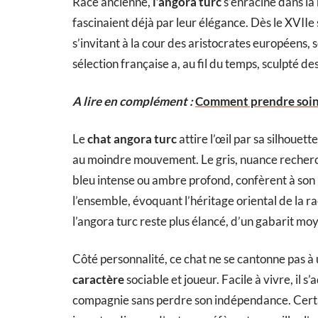
Race ancienne,
l’angora turc
s’enracine dans la
fascinaient déjà par leur élégance. Dès le XVIIe 
s’invitant à la cour des aristocrates européens, 
sélection française a, au fil du temps, sculpté d
A lire en complément :
Comment prendre soin 
Le
chat angora turc
attire l’œil par sa silhouet
au moindre mouvement. Le gris, nuance recherch
bleu intense ou ambre profond, confèrent à son 
l’ensemble, évoquant l’héritage oriental de la r
l’angora turc reste plus élancé, d’un gabarit moy
Côté personnalité, ce chat ne se cantonne pas à un
caractère
sociable et joueur. Facile à vivre, il 
compagnie sans perdre son indépendance. Certai