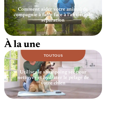
Comment aider votre animal de
compagnie à faire face à l’anxiété de
séparation
À la une
TOUTOUS
Utilisez le shampoing sec pour
nettoyer et hydrater le pelage de
votre chien