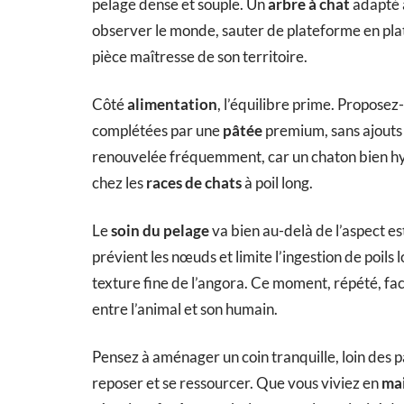
pelage dense et souple. Un
arbre à chat
adapté à
observer le monde, sauter de plateforme en pla
pièce maîtresse de son territoire.
Côté
alimentation
, l’équilibre prime. Proposez
complétées par une
pâtée
premium, sans ajouts i
renouvelée fréquemment, car un chaton bien hyd
chez les
races de chats
à poil long.
Le
soin du pelage
va bien au-delà de l’aspect es
prévient les nœuds et limite l’ingestion de poils l
texture fine de l’angora. Ce moment, répété, faci
entre l’animal et son humain.
Pensez à aménager un coin tranquille, loin des p
reposer et se ressourcer. Que vous viviez en
mai