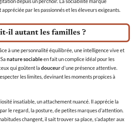
agitation depuis un perchoir. La sociabilité marque
t appréciée par les passionnés et les éleveurs exigeants.
t-il autant les familles ?
âce à une personnalité équilibrée, une intelligence vive et
. Sa
nature sociable
en fait un complice idéal pour les
ceux qui goûtent la
douceur
d’une présence attentive.
 respecter les limites, devinant les moments propices à
riosité insatiable, un attachement nuancé. Il apprécie la
r le regard, la posture, de petites marques d’attention.
habitudes changent, il sait trouver sa place, s’adapter aux