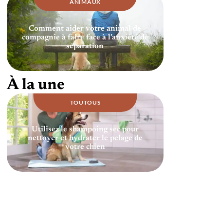
ANIMAUX
Comment aider votre animal de
compagnie à faire face à l’anxiété de
séparation
À la une
TOUTOUS
Utilisez le shampoing sec pour
nettoyer et hydrater le pelage de
votre chien