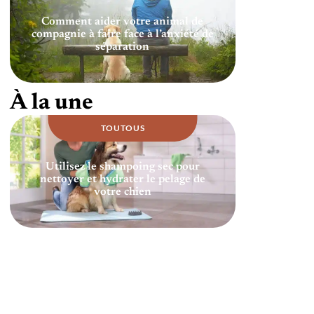
Comment aider votre animal de
compagnie à faire face à l’anxiété de
séparation
À la une
TOUTOUS
Utilisez le shampoing sec pour
nettoyer et hydrater le pelage de
votre chien