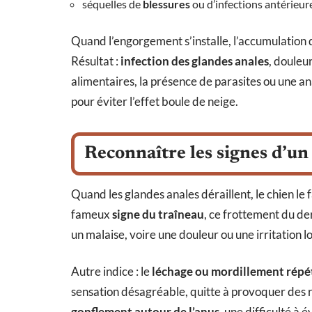
séquelles de
blessures
ou d’infections antérieure
Quand l’engorgement s’installe, l’accumulation d
Résultat :
infection des glandes anales
, douleu
alimentaires, la présence de parasites ou une a
pour éviter l’effet boule de neige.
Reconnaître les signes d’un
Quand les glandes anales déraillent, le chien le 
fameux
signe du traîneau
, ce frottement du derr
un malaise, voire une douleur ou une irritation l
Autre indice : le
léchage ou mordillement répét
sensation désagréable, quitte à provoquer des ro
gonflement autour de l’anus
, une difficulté à 