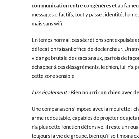
communication entre congénères
et au fameux
messages olfactifs, tout y passe : identité, hume
mais sans wifi.
En temps normal, ces sécrétions sont expulsées e
défécation faisant office de déclencheur. Un st
vidange brutale des sacs anaux, parfois de façon
échapper à ces désagréments, le chien, lui, n’a 
cette zone sensible.
Lire également :
Bien nourrir un chien avec des
Une comparaison s’impose avec la moufette : ch
arme redoutable, capables de projeter des jets 
n’a plus cette fonction défensive, il reste un rou
toujours la vie de groupe, bien qu’il soit moins e