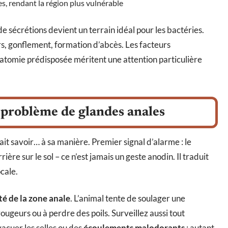
s, rendant la région plus vulnérable
e sécrétions devient un terrain idéal pour les bactéries.
rs, gonflement, formation d’abcès. Les facteurs
natomie prédisposée méritent une attention particulière
 problème de glandes anales
fait savoir… à sa manière. Premier signal d’alarme : le
ière sur le sol – ce n’est jamais un geste anodin. Il traduit
ocale.
é de la zone anale
. L’animal tente de soulager une
ugeurs ou à perdre des poils. Surveillez aussi tout
évacuer les selles ou des
écoulements malodorants
: autant