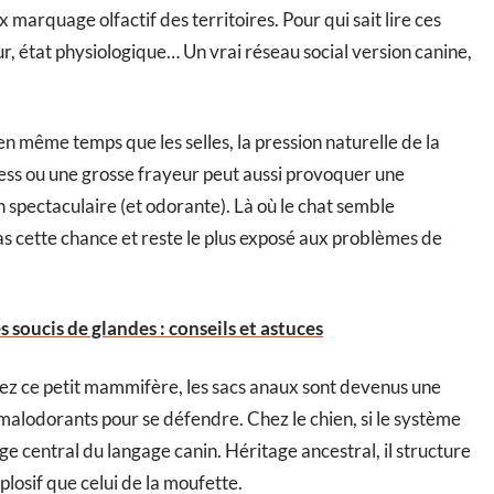
 marquage olfactif des territoires. Pour qui sait lire ces
ur, état physiologique… Un vrai réseau social version canine,
n même temps que les selles, la pression naturelle de la
ress ou une grosse frayeur peut aussi provoquer une
 spectaculaire (et odorante). Là où le chat semble
pas cette chance et reste le plus exposé aux problèmes de
 soucis de glandes : conseils et astuces
ez ce petit mammifère, les sacs anaux sont devenus une
malodorants pour se défendre. Chez le chien, si le système
age central du langage canin. Héritage ancestral, il structure
xplosif que celui de la moufette.