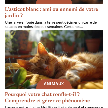
L’asticot blanc : ami ou ennemi de votre
jardin ?
Une larve enfouie dans la terre peut décimer un carré de
salades en moins de deux semaines. Certaines
…
ANIMAUX
Pourquoi votre chat ronfle-t-il ?
Comprendre et gérer ce phénomène
Lorsque votre chat se blottit confortablement et commence