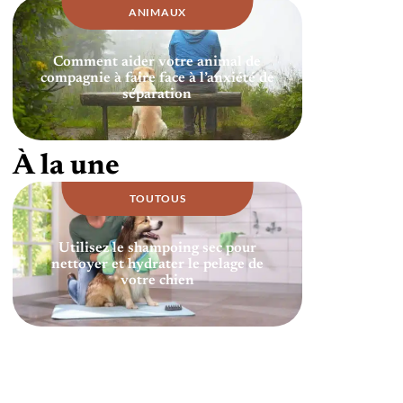
ANIMAUX
Comment aider votre animal de
compagnie à faire face à l’anxiété de
séparation
À la une
TOUTOUS
Utilisez le shampoing sec pour
nettoyer et hydrater le pelage de
votre chien