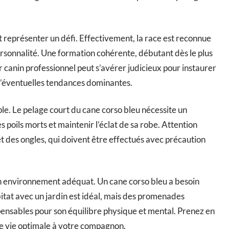
ut représenter un défi. Effectivement, la race est reconnue
rsonnalité. Une formation cohérente, débutant dès le plus
r canin professionnel peut s’avérer judicieux pour instaurer
d’éventuelles tendances dominantes.
le. Le pelage court du cane corso bleu nécessite un
 poils morts et maintenir l’éclat de sa robe. Attention
s et des ongles, qui doivent être effectués avec précaution
n environnement adéquat. Un cane corso bleu a besoin
itat avec un jardin est idéal, mais des promenades
spensables pour son équilibre physique et mental. Prenez en
e vie optimale à votre compagnon.