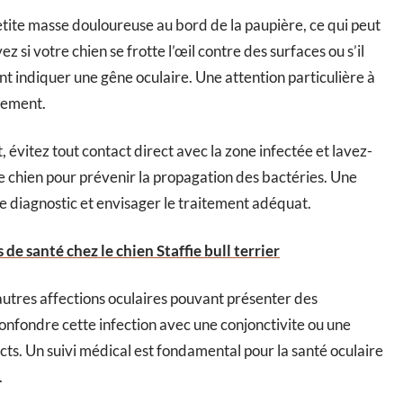
etite masse douloureuse au bord de la paupière, ce qui peut
z si votre chien se frotte l’œil contre des surfaces ou s’il
indiquer une gêne oculaire. Une attention particulière à
tement.
 évitez tout contact direct avec la zone infectée et lavez-
e chien pour prévenir la propagation des bactéries. Une
e diagnostic et envisager le traitement adéquat.
e santé chez le chien Staffie bull terrier
autres affections oculaires pouvant présenter des
nfondre cette infection avec une conjonctivite ou une
ncts. Un suivi médical est fondamental pour la santé oculaire
.