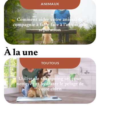
ANIMAUX
Comment aider votre animal de
compagnie à faire face à l’anxiété de
séparation
À la une
TOUTOUS
Utilisez le shampoing sec pour
nettoyer et hydrater le pelage de
votre chien