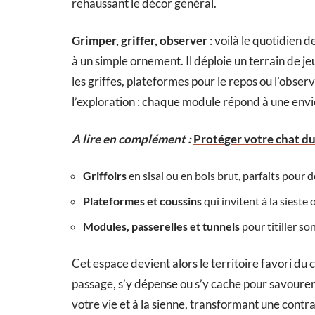
rehaussant le décor général.
Grimper, griffer, observer
: voilà le quotidien 
à un simple ornement. Il déploie un terrain de jeu
les griffes, plateformes pour le repos ou l’obser
l’exploration : chaque module répond à une envie 
A lire en complément :
Protéger votre chat du 
Griffoirs
en sisal ou en bois brut, parfaits pour 
Plateformes et coussins
qui invitent à la sieste
Modules, passerelles et tunnels
pour titiller son
Cet espace devient alors le territoire favori du 
passage, s’y dépense ou s’y cache pour savourer u
votre vie et à la sienne, transformant une cont