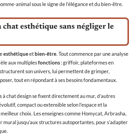
 homme-animal sous le signe de l’élégance et du bien-être.
chat esthétique sans négliger le
re
esthétique
et
bien-être
. Tout commence par une analyse
dèle aux multiples
fonctions
: griffoir, plateformes en
structurent son univers, lui permettent de grimper,
eposer, tout en répondant à ses besoins fondamentaux.
es à chat design se fixent directement au mur, d’autres
volutif, compact ou extensible selon l’espace et la
le meilleur choix. Les enseignes comme Homycat, Arbrasha,
er mural jusqu’aux structures autoportantes, pour s’adapter
que.