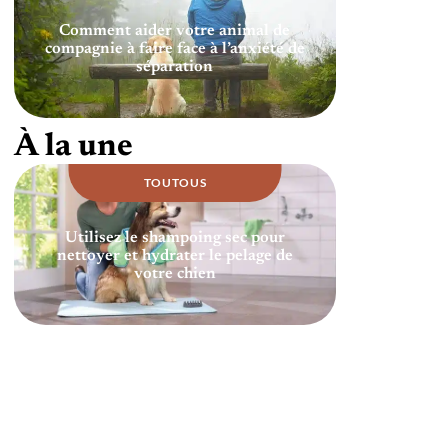
Comment aider votre animal de
compagnie à faire face à l’anxiété de
séparation
À la une
TOUTOUS
Utilisez le shampoing sec pour
nettoyer et hydrater le pelage de
votre chien