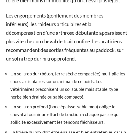
tolère bien moins l’immobilité qu’un cheval plus léger.
Les engorgements (gonflement des membres
inférieurs), les raideurs articulaires et la
décompensation d’une arthrose débutante apparaissent
plus vite chez un cheval de trait confiné. Les praticiens
recommandent des sorties fréquentes au paddock, sur
un sol ni trop dur ni trop profond.
Un sol trop dur (béton, terre sèche compactée) multiplie les
chocs articulaires sur un animal de ce poids. Les
vétérinaires préconisent un sol souple mais stable, type
herbe bien drainée ou sable compacté.
Un sol trop profond (boue épaisse, sable mou) oblige le
cheval à fournir un effort de traction à chaque pas, ce qui
sollicite excessivement les tendons fléchisseurs.
La litière du box doit être épaisse et bien entretenue, car un