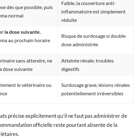
Faible, la couverture anti-
se dès que possible, puis
inflammatoire est simplement
héma normal
réduite
r la dose suivante
,
Risque de surdosage si double
éma au prochain horaire
dose administrée
rinaire sans attendre, ne
Atteinte rénale, troubles
la dose suivante
digestifs
ement le vétérinaire ou
Surdosage grave, lésions rénales
ence
potentiellement irréversibles
s précise explicitement qu’il ne faut pas administrer de
ommandation officielle reste pourtant absente de la
iétaires.