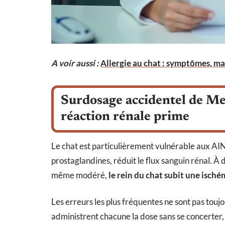
A voir aussi :
Allergie au chat : symptômes, ma
Surdosage accidentel de Met
réaction rénale prime
Le chat est particulièrement vulnérable aux AIN
prostaglandines, réduit le flux sanguin rénal. À 
même modéré,
le rein du chat subit une isché
Les erreurs les plus fréquentes ne sont pas tou
administrent chacune la dose sans se concerter, 