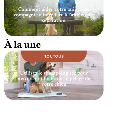
Comment aider votre animal de
compagnie à faire face à l’anxiété de
séparation
À la une
TOUTOUS
Utilisez le shampoing sec pour
nettoyer et hydrater le pelage de
votre chien