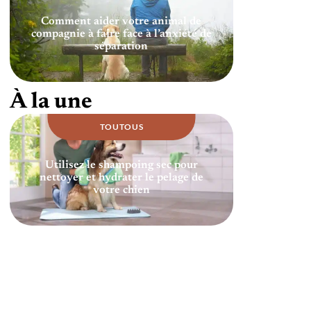
Comment aider votre animal de
compagnie à faire face à l’anxiété de
séparation
À la une
TOUTOUS
Utilisez le shampoing sec pour
nettoyer et hydrater le pelage de
votre chien