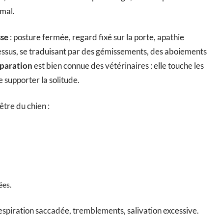
imal.
sse
: posture fermée, regard fixé sur la porte, apathie
essus, se traduisant par des gémissements, des aboiements
éparation
est bien connue des vétérinaires : elle touche les
 supporter la solitude.
tre du chien :
ées.
: respiration saccadée, tremblements, salivation excessive.