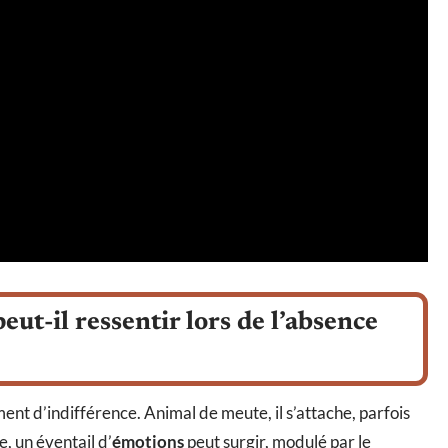
ut-il ressentir lors de l’absence
nt d’indifférence. Animal de meute, il s’attache, parfois
, un éventail d’
émotions
peut surgir, modulé par le