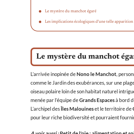
Le mystère du manchot égaré
Les implications écologiques d’une telle apparition
Le mystère du manchot éga
L’arrivée inopinée de
Nono le Manchot
, person
comme le Jardin des exubérances, sur une plage
oiseau polaire loin de son habitat naturel intrigu
menée par l’équipe de
Grands Espaces
à bord de
L’archipel des
Îles Malouines
et le territoire de
pour leur riche biodiversité et pourraient fourn
A voir aussi :
Petit de l'oie : alimentation et s