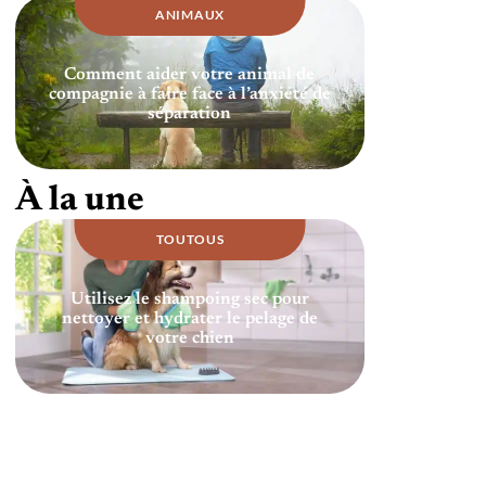
ANIMAUX
Comment aider votre animal de
compagnie à faire face à l’anxiété de
séparation
À la une
TOUTOUS
Utilisez le shampoing sec pour
nettoyer et hydrater le pelage de
votre chien