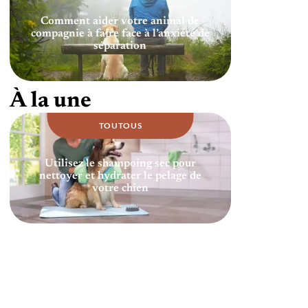
Comment aider votre animal de
compagnie à faire face à l’anxiété de
séparation
À la une
TOUTOUS
Utilisez le shampoing sec pour
nettoyer et hydrater le pelage de
votre chien