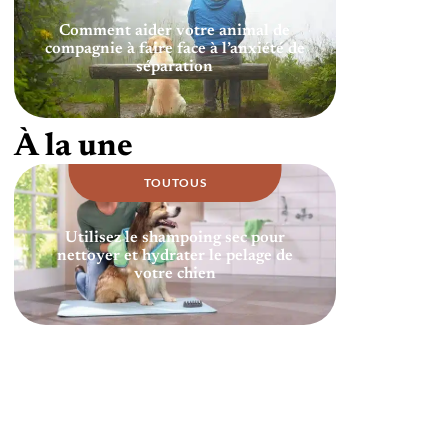
Comment aider votre animal de
compagnie à faire face à l’anxiété de
séparation
À la une
TOUTOUS
Utilisez le shampoing sec pour
nettoyer et hydrater le pelage de
votre chien