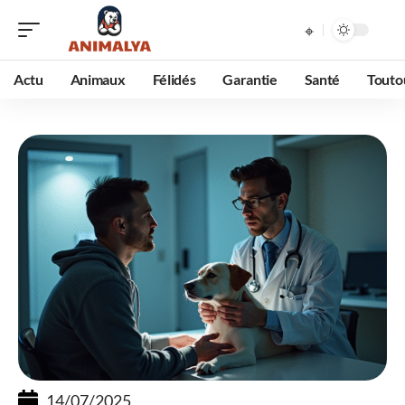
Actu
Animaux
Félidés
Garantie
Santé
Touto
14/07/2025