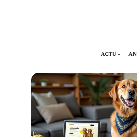
ACTU
AN