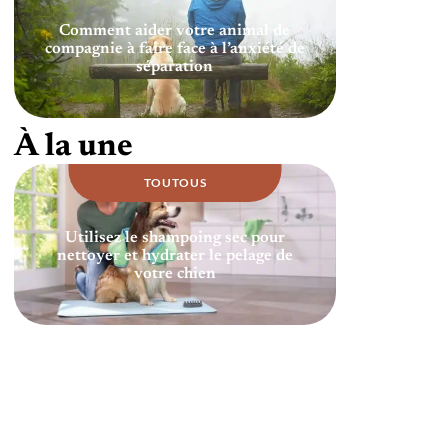
Comment aider votre animal de
compagnie à faire face à l’anxiété de
séparation
À la une
TOUTOUS
Utilisez le shampoing sec pour
nettoyer et hydrater le pelage de
votre chien